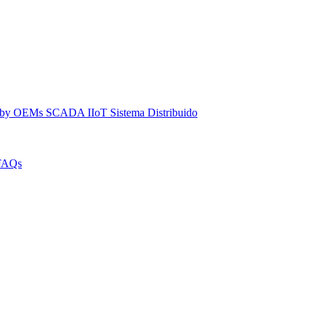
dby
OEMs
SCADA IIoT
Sistema Distribuido
FAQs