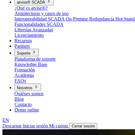
atvise® SCADA
¿Qué es atvise®?
Arquitecturas y casos de uso
Interoperabilidad
SCADA On Premise
Redundancia Hot Stan
Funcionalidades SCADA
Librerías Avanzadas
Licenciamiento
Recursos
Partners
Soporte
Plataforma de soporte
Knowledge Base
Formación
Academia
FAQs
Nosotros
Quiénes somos
Blog
Contacto
Demo online
EN
Descargar
Iniciar sesión
Mi cuenta
Cerrar sesión