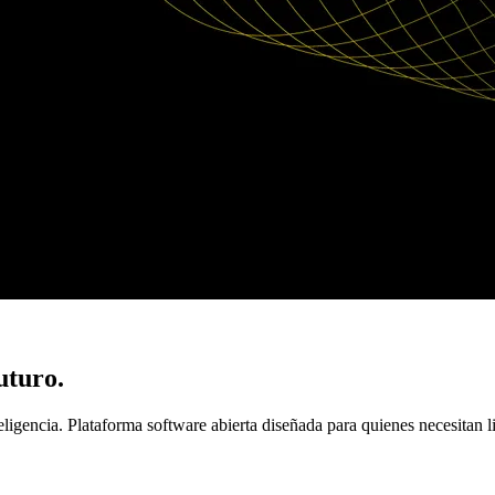
uturo.
gencia. Plataforma software abierta diseñada para quienes necesitan libe