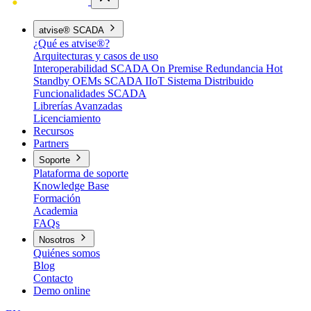
atvise® SCADA
¿Qué es atvise®?
Arquitecturas y casos de uso
Interoperabilidad
SCADA On Premise
Redundancia Hot
Standby
OEMs
SCADA IIoT
Sistema Distribuido
Funcionalidades SCADA
Librerías Avanzadas
Licenciamiento
Recursos
Partners
Soporte
Plataforma de soporte
Knowledge Base
Formación
Academia
FAQs
Nosotros
Quiénes somos
Blog
Contacto
Demo online