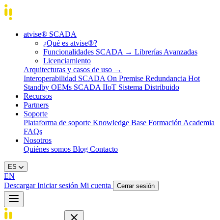
atvise® SCADA
¿Qué es atvise®?
Funcionalidades SCADA
→
Librerías Avanzadas
Licenciamiento
Arquitecturas y casos de uso
→
Interoperabilidad
SCADA On Premise
Redundancia Hot
Standby
OEMs
SCADA IIoT
Sistema Distribuido
Recursos
Partners
Soporte
Plataforma de soporte
Knowledge Base
Formación
Academia
FAQs
Nosotros
Quiénes somos
Blog
Contacto
ES
EN
Descargar
Iniciar sesión
Mi cuenta
Cerrar sesión