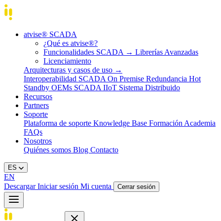
atvise® SCADA
¿Qué es atvise®?
Funcionalidades SCADA
→
Librerías Avanzadas
Licenciamiento
Arquitecturas y casos de uso
→
Interoperabilidad
SCADA On Premise
Redundancia Hot
Standby
OEMs
SCADA IIoT
Sistema Distribuido
Recursos
Partners
Soporte
Plataforma de soporte
Knowledge Base
Formación
Academia
FAQs
Nosotros
Quiénes somos
Blog
Contacto
ES
EN
Descargar
Iniciar sesión
Mi cuenta
Cerrar sesión