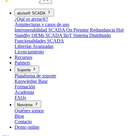
atvise® SCADA
¿Qué es atvise®?
Arquitecturas y casos de uso
Interoperabilidad
SCADA On Premise
Redundancia Hot
Standby
OEMs
SCADA IIoT
Sistema Distribuido
Funcionalidades SCADA
Librerías Avanzadas
Licenciamiento
Recursos
Partners
Soporte
Plataforma de soporte
Knowledge Base
Formación
Academia
FAQs
Nosotros
Quiénes somos
Blog
Contacto
Demo online