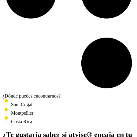
¿Dónde puedes encontrarnos?
Sant Cugat
Montpellier
Costa Rica
Leaflet
|
©
OpenStreetMap
+
¿Te gustaría saber si atvise® encaja en tu