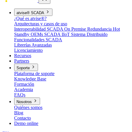
atvise® SCADA
¿Qué es atvise®?
Arquitecturas y casos de uso
Interoperabilidad
SCADA On Premise
Redundancia Hot
Standby
OEMs
SCADA IIoT
Sistema Distribuido
Funcionalidades SCADA
Librerías Avanzadas
Licenciamiento
Recursos
Partners
Soporte
Plataforma de soporte
Knowledge Base
Formación
Academia
FAQs
Nosotros
Quiénes somos
Blog
Contacto
Demo online