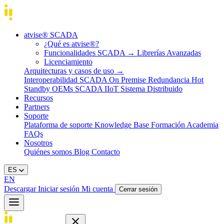
atvise® SCADA
¿Qué es atvise®?
Funcionalidades SCADA
→
Librerías Avanzadas
Licenciamiento
Arquitecturas y casos de uso
→
Interoperabilidad
SCADA On Premise
Redundancia Hot
Standby
OEMs
SCADA IIoT
Sistema Distribuido
Recursos
Partners
Soporte
Plataforma de soporte
Knowledge Base
Formación
Academia
FAQs
Nosotros
Quiénes somos
Blog
Contacto
ES
EN
Descargar
Iniciar sesión
Mi cuenta
Cerrar sesión