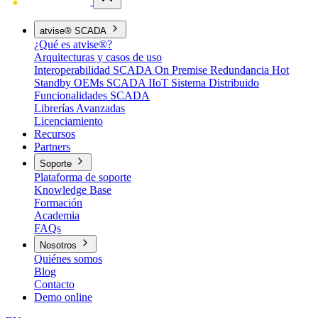
atvise® SCADA
¿Qué es atvise®?
Arquitecturas y casos de uso
Interoperabilidad
SCADA On Premise
Redundancia Hot
Standby
OEMs
SCADA IIoT
Sistema Distribuido
Funcionalidades SCADA
Librerías Avanzadas
Licenciamiento
Recursos
Partners
Soporte
Plataforma de soporte
Knowledge Base
Formación
Academia
FAQs
Nosotros
Quiénes somos
Blog
Contacto
Demo online