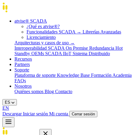
atvise® SCADA
¿Qué es atvise®?
Funcionalidades SCADA
→
Librerías Avanzadas
Licenciamiento
Arquitecturas y casos de uso
→
Interoperabilidad
SCADA On Premise
Redundancia Hot
Standby
OEMs
SCADA IIoT
Sistema Distribuido
Recursos
Partners
Soporte
Plataforma de soporte
Knowledge Base
Formación
Academia
FAQs
Nosotros
Quiénes somos
Blog
Contacto
ES
EN
Descargar
Iniciar sesión
Mi cuenta
Cerrar sesión