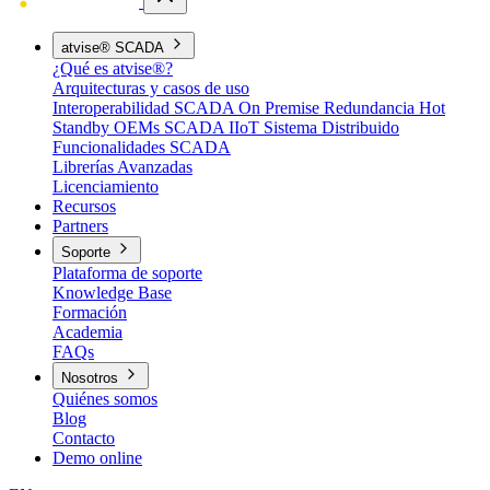
atvise® SCADA
¿Qué es atvise®?
Arquitecturas y casos de uso
Interoperabilidad
SCADA On Premise
Redundancia Hot
Standby
OEMs
SCADA IIoT
Sistema Distribuido
Funcionalidades SCADA
Librerías Avanzadas
Licenciamiento
Recursos
Partners
Soporte
Plataforma de soporte
Knowledge Base
Formación
Academia
FAQs
Nosotros
Quiénes somos
Blog
Contacto
Demo online