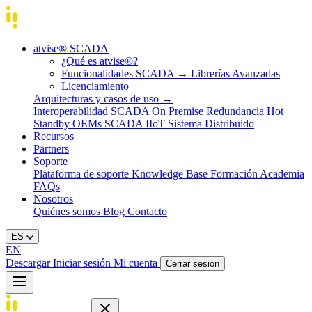
atvise® SCADA
¿Qué es atvise®?
Funcionalidades SCADA
→
Librerías Avanzadas
Licenciamiento
Arquitecturas y casos de uso
→
Interoperabilidad
SCADA On Premise
Redundancia Hot
Standby
OEMs
SCADA IIoT
Sistema Distribuido
Recursos
Partners
Soporte
Plataforma de soporte
Knowledge Base
Formación
Academia
FAQs
Nosotros
Quiénes somos
Blog
Contacto
ES
EN
Descargar
Iniciar sesión
Mi cuenta
Cerrar sesión