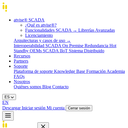
atvise® SCADA
¿Qué es atvise®?
Funcionalidades SCADA
→
Librerías Avanzadas
Licenciamiento
Arquitecturas y casos de uso
→
Interoperabilidad
SCADA On Premise
Redundancia Hot
Standby
OEMs
SCADA IIoT
Sistema Distribuido
Recursos
Partners
Soporte
Plataforma de soporte
Knowledge Base
Formación
Academia
FAQs
Nosotros
Quiénes somos
Blog
Contacto
ES
EN
Descargar
Iniciar sesión
Mi cuenta
Cerrar sesión