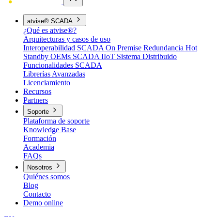
atvise® SCADA
¿Qué es atvise®?
Arquitecturas y casos de uso
Interoperabilidad
SCADA On Premise
Redundancia Hot
Standby
OEMs
SCADA IIoT
Sistema Distribuido
Funcionalidades SCADA
Librerías Avanzadas
Licenciamiento
Recursos
Partners
Soporte
Plataforma de soporte
Knowledge Base
Formación
Academia
FAQs
Nosotros
Quiénes somos
Blog
Contacto
Demo online