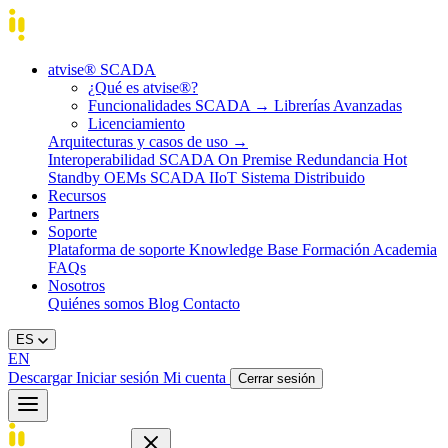
atvise® SCADA
¿Qué es atvise®?
Funcionalidades SCADA
→
Librerías Avanzadas
Licenciamiento
Arquitecturas y casos de uso
→
Interoperabilidad
SCADA On Premise
Redundancia Hot
Standby
OEMs
SCADA IIoT
Sistema Distribuido
Recursos
Partners
Soporte
Plataforma de soporte
Knowledge Base
Formación
Academia
FAQs
Nosotros
Quiénes somos
Blog
Contacto
ES
EN
Descargar
Iniciar sesión
Mi cuenta
Cerrar sesión