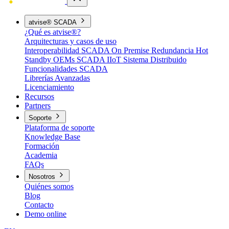
atvise® SCADA
¿Qué es atvise®?
Arquitecturas y casos de uso
Interoperabilidad
SCADA On Premise
Redundancia Hot
Standby
OEMs
SCADA IIoT
Sistema Distribuido
Funcionalidades SCADA
Librerías Avanzadas
Licenciamiento
Recursos
Partners
Soporte
Plataforma de soporte
Knowledge Base
Formación
Academia
FAQs
Nosotros
Quiénes somos
Blog
Contacto
Demo online