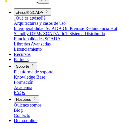
atvise® SCADA
¿Qué es atvise®?
Arquitecturas y casos de uso
Interoperabilidad
SCADA On Premise
Redundancia Hot
Standby
OEMs
SCADA IIoT
Sistema Distribuido
Funcionalidades SCADA
Librerías Avanzadas
Licenciamiento
Recursos
Partners
Soporte
Plataforma de soporte
Knowledge Base
Formación
Academia
FAQs
Nosotros
Quiénes somos
Blog
Contacto
Demo online