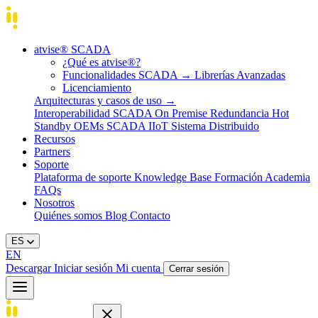
atvise® SCADA
¿Qué es atvise®?
Funcionalidades SCADA
→
Librerías Avanzadas
Licenciamiento
Arquitecturas y casos de uso
→
Interoperabilidad
SCADA On Premise
Redundancia Hot
Standby
OEMs
SCADA IIoT
Sistema Distribuido
Recursos
Partners
Soporte
Plataforma de soporte
Knowledge Base
Formación
Academia
FAQs
Nosotros
Quiénes somos
Blog
Contacto
ES
EN
Descargar
Iniciar sesión
Mi cuenta
Cerrar sesión