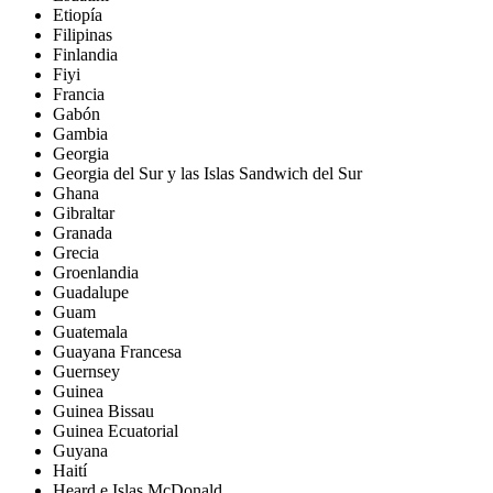
Etiopía
Filipinas
Finlandia
Fiyi
Francia
Gabón
Gambia
Georgia
Georgia del Sur y las Islas Sandwich del Sur
Ghana
Gibraltar
Granada
Grecia
Groenlandia
Guadalupe
Guam
Guatemala
Guayana Francesa
Guernsey
Guinea
Guinea Bissau
Guinea Ecuatorial
Guyana
Haití
Heard e Islas McDonald