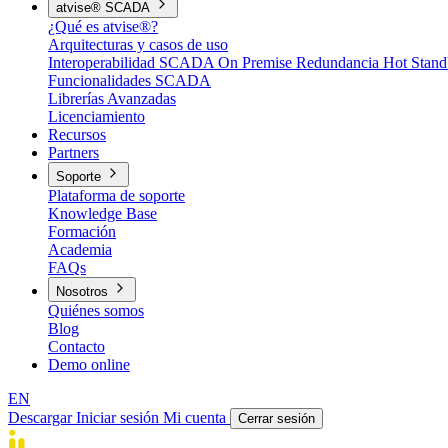
atvise® SCADA
¿Qué es atvise®?
Arquitecturas y casos de uso
Interoperabilidad
SCADA On Premise
Redundancia Hot Stan
Funcionalidades SCADA
Librerías Avanzadas
Licenciamiento
Recursos
Partners
Soporte
Plataforma de soporte
Knowledge Base
Formación
Academia
FAQs
Nosotros
Quiénes somos
Blog
Contacto
Demo online
EN
Descargar
Iniciar sesión
Mi cuenta
Cerrar sesión