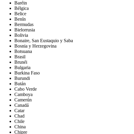
Baréin
Bélgica
Belice
Benín
Bermudas
Bielorrusia
Bolivia
Bonaire, San Eustaquio y Saba
Bosnia y Herzegovina
Botsuana
Brasil
Brunéi
Bulgaria
Burkina Faso
Burundi
Bután
Cabo Verde
Camboya
Camerún
Canadá
Catar
Chad
Chile
China
Chipre