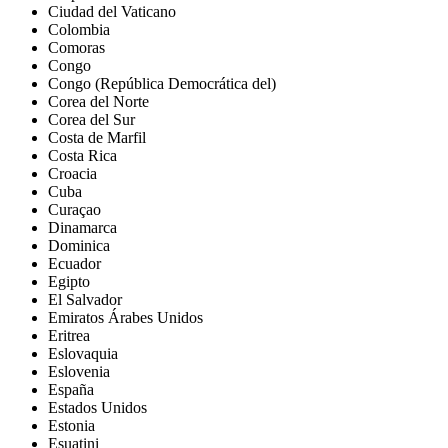
Ciudad del Vaticano
Colombia
Comoras
Congo
Congo (República Democrática del)
Corea del Norte
Corea del Sur
Costa de Marfil
Costa Rica
Croacia
Cuba
Curaçao
Dinamarca
Dominica
Ecuador
Egipto
El Salvador
Emiratos Árabes Unidos
Eritrea
Eslovaquia
Eslovenia
España
Estados Unidos
Estonia
Esuatini