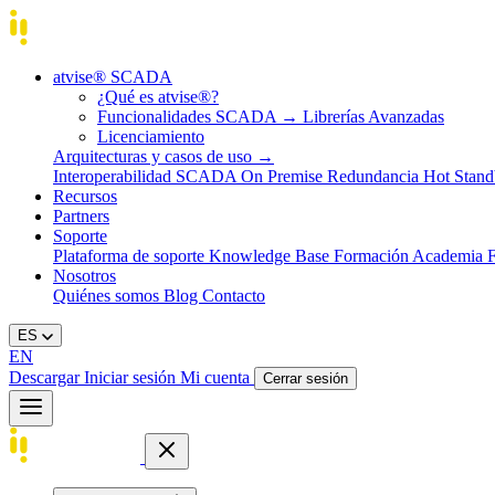
atvise® SCADA
¿Qué es atvise®?
Funcionalidades SCADA
→
Librerías Avanzadas
Licenciamiento
Arquitecturas y casos de uso
→
Interoperabilidad
SCADA On Premise
Redundancia Hot Stan
Recursos
Partners
Soporte
Plataforma de soporte
Knowledge Base
Formación
Academia
Nosotros
Quiénes somos
Blog
Contacto
ES
EN
Descargar
Iniciar sesión
Mi cuenta
Cerrar sesión