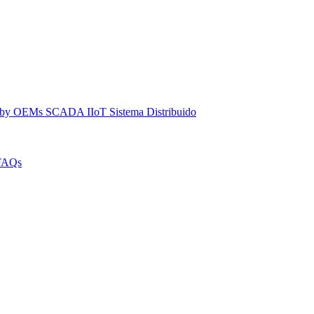
dby
OEMs
SCADA IIoT
Sistema Distribuido
FAQs