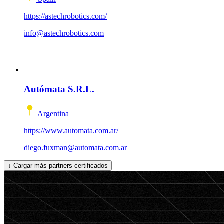
https://astechrobotics.com/
info@astechrobotics.com
Autómata S.R.L.
Argentina
https://www.automata.com.ar/
diego.fuxman@automata.com.ar
↓
Cargar más partners certificados