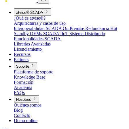
atvise® SCADA
¿Qué es atvise®?
Arquitecturas y casos de uso
Interoperabilidad
SCADA On Premise
Redundancia Hot
Standby
OEMs
SCADA IIoT
Sistema Distribuido
Funcionalidades SCADA
Librerías Avanzadas
Licenciamiento
Recursos
Partners
Soporte
Plataforma de soporte
Knowledge Base
Formación
Academia
FAQs
Nosotros
Quiénes somos
Blog
Contacto
Demo online