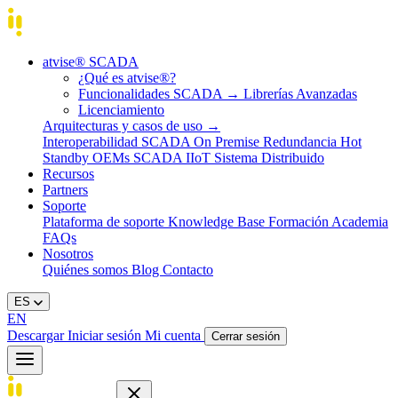
atvise® SCADA
¿Qué es atvise®?
Funcionalidades SCADA
→
Librerías Avanzadas
Licenciamiento
Arquitecturas y casos de uso
→
Interoperabilidad
SCADA On Premise
Redundancia Hot
Standby
OEMs
SCADA IIoT
Sistema Distribuido
Recursos
Partners
Soporte
Plataforma de soporte
Knowledge Base
Formación
Academia
FAQs
Nosotros
Quiénes somos
Blog
Contacto
ES
EN
Descargar
Iniciar sesión
Mi cuenta
Cerrar sesión