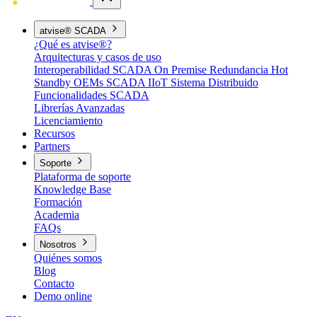
atvise® SCADA
¿Qué es atvise®?
Arquitecturas y casos de uso
Interoperabilidad
SCADA On Premise
Redundancia Hot
Standby
OEMs
SCADA IIoT
Sistema Distribuido
Funcionalidades SCADA
Librerías Avanzadas
Licenciamiento
Recursos
Partners
Soporte
Plataforma de soporte
Knowledge Base
Formación
Academia
FAQs
Nosotros
Quiénes somos
Blog
Contacto
Demo online