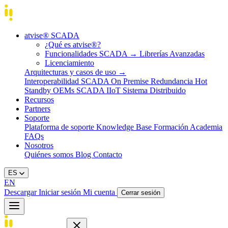
atvise® SCADA
¿Qué es atvise®?
Funcionalidades SCADA
→
Librerías Avanzadas
Licenciamiento
Arquitecturas y casos de uso
→
Interoperabilidad
SCADA On Premise
Redundancia Hot
Standby
OEMs
SCADA IIoT
Sistema Distribuido
Recursos
Partners
Soporte
Plataforma de soporte
Knowledge Base
Formación
Academia
FAQs
Nosotros
Quiénes somos
Blog
Contacto
ES
EN
Descargar
Iniciar sesión
Mi cuenta
Cerrar sesión