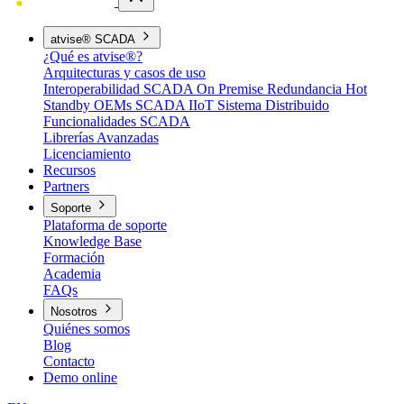
atvise® SCADA
¿Qué es atvise®?
Arquitecturas y casos de uso
Interoperabilidad
SCADA On Premise
Redundancia Hot
Standby
OEMs
SCADA IIoT
Sistema Distribuido
Funcionalidades SCADA
Librerías Avanzadas
Licenciamiento
Recursos
Partners
Soporte
Plataforma de soporte
Knowledge Base
Formación
Academia
FAQs
Nosotros
Quiénes somos
Blog
Contacto
Demo online