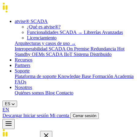
atvise® SCADA
¿Qué es atvise®?
Funcionalidades SCADA
→
Librerías Avanzadas
Licenciamiento
Arquitecturas y casos de uso
→
Interoperabilidad
SCADA On Premise
Redundancia Hot
Standby
OEMs
SCADA IIoT
Sistema Distribuido
Recursos
Partners
Soporte
Plataforma de soporte
Knowledge Base
Formación
Academia
FAQs
Nosotros
Quiénes somos
Blog
Contacto
ES
EN
Descargar
Iniciar sesión
Mi cuenta
Cerrar sesión