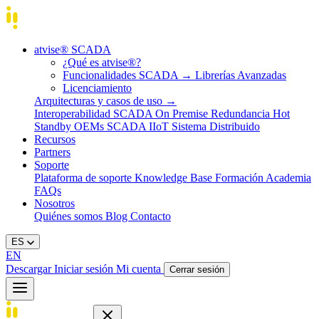
atvise® SCADA
¿Qué es atvise®?
Funcionalidades SCADA
→
Librerías Avanzadas
Licenciamiento
Arquitecturas y casos de uso
→
Interoperabilidad
SCADA On Premise
Redundancia Hot
Standby
OEMs
SCADA IIoT
Sistema Distribuido
Recursos
Partners
Soporte
Plataforma de soporte
Knowledge Base
Formación
Academia
FAQs
Nosotros
Quiénes somos
Blog
Contacto
ES
EN
Descargar
Iniciar sesión
Mi cuenta
Cerrar sesión