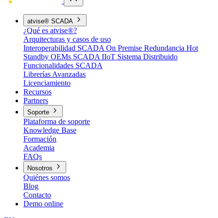
atvise® SCADA
¿Qué es atvise®?
Arquitecturas y casos de uso
Interoperabilidad
SCADA On Premise
Redundancia Hot
Standby
OEMs
SCADA IIoT
Sistema Distribuido
Funcionalidades SCADA
Librerías Avanzadas
Licenciamiento
Recursos
Partners
Soporte
Plataforma de soporte
Knowledge Base
Formación
Academia
FAQs
Nosotros
Quiénes somos
Blog
Contacto
Demo online