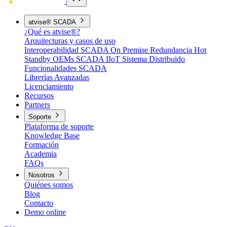
atvise® SCADA
¿Qué es atvise®?
Arquitecturas y casos de uso
Interoperabilidad
SCADA On Premise
Redundancia Hot
Standby
OEMs
SCADA IIoT
Sistema Distribuido
Funcionalidades SCADA
Librerías Avanzadas
Licenciamiento
Recursos
Partners
Soporte
Plataforma de soporte
Knowledge Base
Formación
Academia
FAQs
Nosotros
Quiénes somos
Blog
Contacto
Demo online