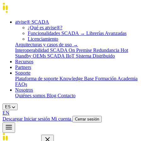
atvise® SCADA
¿Qué es atvise®?
Funcionalidades SCADA
→
Librerías Avanzadas
Licenciamiento
Arquitecturas y casos de uso
→
Interoperabilidad
SCADA On Premise
Redundancia Hot
Standby
OEMs
SCADA IIoT
Sistema Distribuido
Recursos
Partners
Soporte
Plataforma de soporte
Knowledge Base
Formación
Academia
FAQs
Nosotros
Quiénes somos
Blog
Contacto
ES
EN
Descargar
Iniciar sesión
Mi cuenta
Cerrar sesión