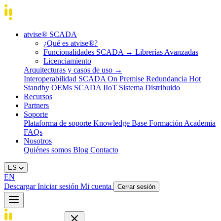
atvise® SCADA
¿Qué es atvise®?
Funcionalidades SCADA
→
Librerías Avanzadas
Licenciamiento
Arquitecturas y casos de uso
→
Interoperabilidad
SCADA On Premise
Redundancia Hot
Standby
OEMs
SCADA IIoT
Sistema Distribuido
Recursos
Partners
Soporte
Plataforma de soporte
Knowledge Base
Formación
Academia
FAQs
Nosotros
Quiénes somos
Blog
Contacto
ES
EN
Descargar
Iniciar sesión
Mi cuenta
Cerrar sesión