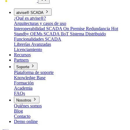
atvise® SCADA
¿Qué es atvise®?
Arquitecturas y casos de uso
Interoperabilidad
SCADA On Premise
Redundancia Hot
Standby
OEMs
SCADA IIoT
Sistema Distribuido
Funcionalidades SCADA
Librerías Avanzadas
Licenciamiento
Recursos
Partners
Soporte
Plataforma de soporte
Knowledge Base
Formación
Academia
FAQs
Nosotros
Quiénes somos
Blog
Contacto
Demo online