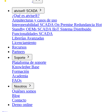
atvise® SCADA
¿Qué es atvise®?
Arquitecturas y casos de uso
Interoperabilidad
SCADA On Premise
Redundancia Hot
Standby
OEMs
SCADA IIoT
Sistema Distribuido
Funcionalidades SCADA
Librerías Avanzadas
Licenciamiento
Recursos
Partners
Soporte
Plataforma de soporte
Knowledge Base
Formación
Academia
FAQs
Nosotros
Quiénes somos
Blog
Contacto
Demo online