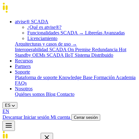
atvise® SCADA
¿Qué es atvise®?
Funcionalidades SCADA
→
Librerías Avanzadas
Licenciamiento
Arquitecturas y casos de uso
→
Interoperabilidad
SCADA On Premise
Redundancia Hot
Standby
OEMs
SCADA IIoT
Sistema Distribuido
Recursos
Partners
Soporte
Plataforma de soporte
Knowledge Base
Formación
Academia
FAQs
Nosotros
Quiénes somos
Blog
Contacto
ES
EN
Descargar
Iniciar sesión
Mi cuenta
Cerrar sesión