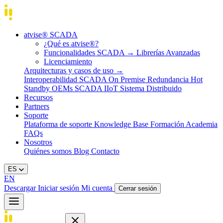
atvise® SCADA
¿Qué es atvise®?
Funcionalidades SCADA
→
Librerías Avanzadas
Licenciamiento
Arquitecturas y casos de uso
→
Interoperabilidad
SCADA On Premise
Redundancia Hot
Standby
OEMs
SCADA IIoT
Sistema Distribuido
Recursos
Partners
Soporte
Plataforma de soporte
Knowledge Base
Formación
Academia
FAQs
Nosotros
Quiénes somos
Blog
Contacto
ES
EN
Descargar
Iniciar sesión
Mi cuenta
Cerrar sesión