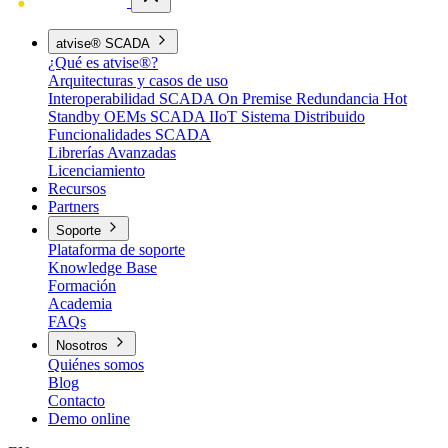
atvise® SCADA
¿Qué es atvise®?
Arquitecturas y casos de uso
Interoperabilidad
SCADA On Premise
Redundancia Hot
Standby
OEMs
SCADA IIoT
Sistema Distribuido
Funcionalidades SCADA
Librerías Avanzadas
Licenciamiento
Recursos
Partners
Soporte
Plataforma de soporte
Knowledge Base
Formación
Academia
FAQs
Nosotros
Quiénes somos
Blog
Contacto
Demo online