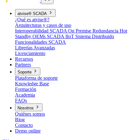
atvise® SCADA
¿Qué es atvise®?
Arquitecturas y casos de uso
Interoperabilidad
SCADA On Premise
Redundancia Hot
Standby
OEMs
SCADA IIoT
Sistema Distribuido
Funcionalidades SCADA
Librerías Avanzadas
Licenciamiento
Recursos
Partners
Soporte
Plataforma de soporte
Knowledge Base
Formación
Academia
FAQs
Nosotros
Quiénes somos
Blog
Contacto
Demo online