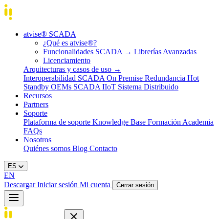
atvise® SCADA
¿Qué es atvise®?
Funcionalidades SCADA
→
Librerías Avanzadas
Licenciamiento
Arquitecturas y casos de uso
→
Interoperabilidad
SCADA On Premise
Redundancia Hot
Standby
OEMs
SCADA IIoT
Sistema Distribuido
Recursos
Partners
Soporte
Plataforma de soporte
Knowledge Base
Formación
Academia
FAQs
Nosotros
Quiénes somos
Blog
Contacto
ES
EN
Descargar
Iniciar sesión
Mi cuenta
Cerrar sesión