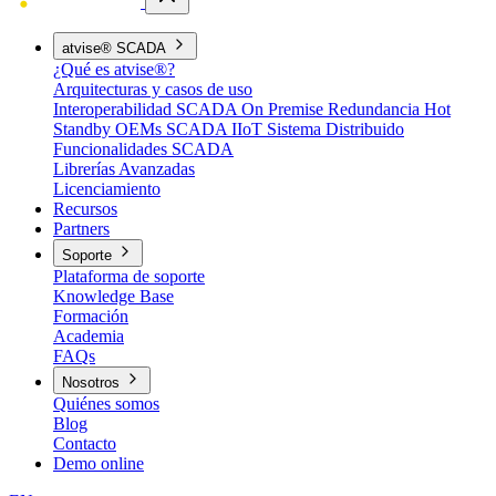
atvise® SCADA
¿Qué es atvise®?
Arquitecturas y casos de uso
Interoperabilidad
SCADA On Premise
Redundancia Hot
Standby
OEMs
SCADA IIoT
Sistema Distribuido
Funcionalidades SCADA
Librerías Avanzadas
Licenciamiento
Recursos
Partners
Soporte
Plataforma de soporte
Knowledge Base
Formación
Academia
FAQs
Nosotros
Quiénes somos
Blog
Contacto
Demo online