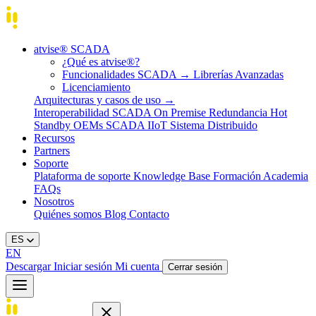
atvise® SCADA
¿Qué es atvise®?
Funcionalidades SCADA
→
Librerías Avanzadas
Licenciamiento
Arquitecturas y casos de uso
→
Interoperabilidad
SCADA On Premise
Redundancia Hot
Standby
OEMs
SCADA IIoT
Sistema Distribuido
Recursos
Partners
Soporte
Plataforma de soporte
Knowledge Base
Formación
Academia
FAQs
Nosotros
Quiénes somos
Blog
Contacto
ES
EN
Descargar
Iniciar sesión
Mi cuenta
Cerrar sesión