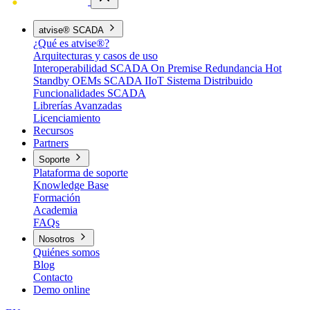
atvise® SCADA
¿Qué es atvise®?
Arquitecturas y casos de uso
Interoperabilidad
SCADA On Premise
Redundancia Hot
Standby
OEMs
SCADA IIoT
Sistema Distribuido
Funcionalidades SCADA
Librerías Avanzadas
Licenciamiento
Recursos
Partners
Soporte
Plataforma de soporte
Knowledge Base
Formación
Academia
FAQs
Nosotros
Quiénes somos
Blog
Contacto
Demo online