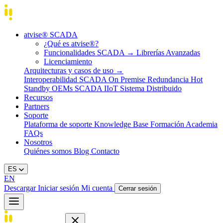
atvise® SCADA
¿Qué es atvise®?
Funcionalidades SCADA
→
Librerías Avanzadas
Licenciamiento
Arquitecturas y casos de uso
→
Interoperabilidad
SCADA On Premise
Redundancia Hot
Standby
OEMs
SCADA IIoT
Sistema Distribuido
Recursos
Partners
Soporte
Plataforma de soporte
Knowledge Base
Formación
Academia
FAQs
Nosotros
Quiénes somos
Blog
Contacto
ES
EN
Descargar
Iniciar sesión
Mi cuenta
Cerrar sesión