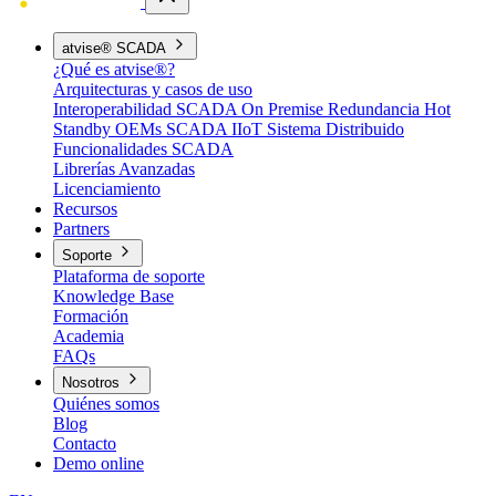
atvise® SCADA
¿Qué es atvise®?
Arquitecturas y casos de uso
Interoperabilidad
SCADA On Premise
Redundancia Hot
Standby
OEMs
SCADA IIoT
Sistema Distribuido
Funcionalidades SCADA
Librerías Avanzadas
Licenciamiento
Recursos
Partners
Soporte
Plataforma de soporte
Knowledge Base
Formación
Academia
FAQs
Nosotros
Quiénes somos
Blog
Contacto
Demo online