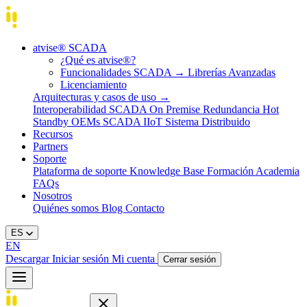
atvise® SCADA
¿Qué es atvise®?
Funcionalidades SCADA
→
Librerías Avanzadas
Licenciamiento
Arquitecturas y casos de uso
→
Interoperabilidad
SCADA On Premise
Redundancia Hot
Standby
OEMs
SCADA IIoT
Sistema Distribuido
Recursos
Partners
Soporte
Plataforma de soporte
Knowledge Base
Formación
Academia
FAQs
Nosotros
Quiénes somos
Blog
Contacto
ES
EN
Descargar
Iniciar sesión
Mi cuenta
Cerrar sesión