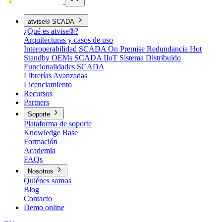
atvise® SCADA
¿Qué es atvise®?
Arquitecturas y casos de uso
Interoperabilidad
SCADA On Premise
Redundancia Hot
Standby
OEMs
SCADA IIoT
Sistema Distribuido
Funcionalidades SCADA
Librerías Avanzadas
Licenciamiento
Recursos
Partners
Soporte
Plataforma de soporte
Knowledge Base
Formación
Academia
FAQs
Nosotros
Quiénes somos
Blog
Contacto
Demo online