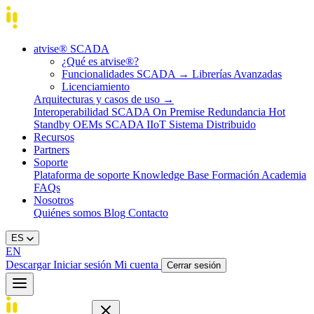
atvise® SCADA
¿Qué es atvise®?
Funcionalidades SCADA
→
Librerías Avanzadas
Licenciamiento
Arquitecturas y casos de uso
→
Interoperabilidad
SCADA On Premise
Redundancia Hot
Standby
OEMs
SCADA IIoT
Sistema Distribuido
Recursos
Partners
Soporte
Plataforma de soporte
Knowledge Base
Formación
Academia
FAQs
Nosotros
Quiénes somos
Blog
Contacto
ES
EN
Descargar
Iniciar sesión
Mi cuenta
Cerrar sesión