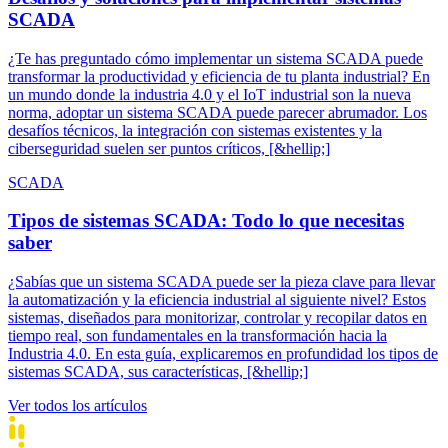
SCADA
¿Te has preguntado cómo implementar un sistema SCADA puede
transformar la productividad y eficiencia de tu planta industrial? En
un mundo donde la industria 4.0 y el IoT industrial son la nueva
norma, adoptar un sistema SCADA puede parecer abrumador. Los
desafíos técnicos, la integración con sistemas existentes y la
ciberseguridad suelen ser puntos críticos, [&hellip;]
SCADA
Tipos de sistemas SCADA: Todo lo que necesitas
saber
¿Sabías que un sistema SCADA puede ser la pieza clave para llevar
la automatización y la eficiencia industrial al siguiente nivel? Estos
sistemas, diseñados para monitorizar, controlar y recopilar datos en
tiempo real, son fundamentales en la transformación hacia la
Industria 4.0. En esta guía, explicaremos en profundidad los tipos de
sistemas SCADA, sus características, [&hellip;]
Ver todos los artículos