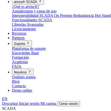
atvise® SCADA
¿Qué es atvise®?
Arquitecturas y casos de uso
Interoperabilidad
SCADA On Premise
Redundancia Hot Stan
Funcionalidades SCADA
Librerías Avanzadas
Licenciamiento
Recursos
Partners
Soporte
Plataforma de soporte
Knowledge Base
Formación
Academia
FAQs
Nosotros
Quiénes somos
Blog
Contacto
Demo online
EN
Descargar
Iniciar sesión
Mi cuenta
Cerrar sesión
SCADA