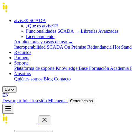
atvise® SCADA
¿Qué es atvise®?
Funcionalidades SCADA
→
Librerías Avanzadas
Licenciamiento
Arquitecturas y casos de uso
→
Interoperabilidad
SCADA On Premise
Redundancia Hot Stan
Recursos
Partners
Soporte
Plataforma de soporte
Knowledge Base
Formación
Academia
Nosotros
Quiénes somos
Blog
Contacto
ES
EN
Descargar
Iniciar sesión
Mi cuenta
Cerrar sesión