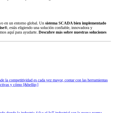
tivo en un entorno global. Un
sistema SCADA bien implementado
vise®
, estás eligiendo una solución confiable, innovadora y
tamos aquí para ayudarte.
Descubre más sobre nuestras soluciones
nde la competitividad es cada vez mayor, contar con las herramientas
ectivas y cómo [&hellip;]
 donde la industria 4.0 y el IoT industrial son la nueva norma,