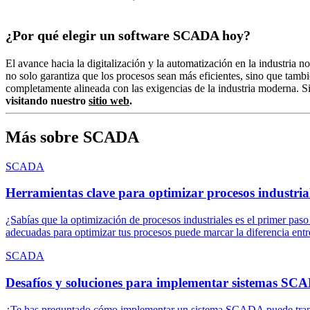
¿Por qué elegir un software SCADA hoy?
El avance hacia la digitalización y la automatización en la industria
no solo garantiza que los procesos sean más eficientes, sino que tambi
completamente alineada con las exigencias de la industria moderna. Si
visitando nuestro
sitio web
.
Más sobre SCADA
SCADA
Herramientas clave para optimizar procesos industria
¿Sabías que la optimización de procesos industriales es el primer pas
adecuadas para optimizar tus procesos puede marcar la diferencia entr
SCADA
Desafíos y soluciones para implementar sistemas SC
¿Te has preguntado cómo implementar un sistema SCADA puede transfor