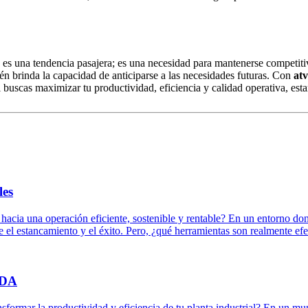
 no es una tendencia pasajera; es una necesidad para mantenerse competi
én brinda la capacidad de anticiparse a las necesidades futuras. Con
at
 buscas maximizar tu productividad, eficiencia y calidad operativa, es
les
o hacia una operación eficiente, sostenible y rentable? En un entorno do
e el estancamiento y el éxito. Pero, ¿qué herramientas son realmente ef
ADA
mar la productividad y eficiencia de tu planta industrial? En un mundo