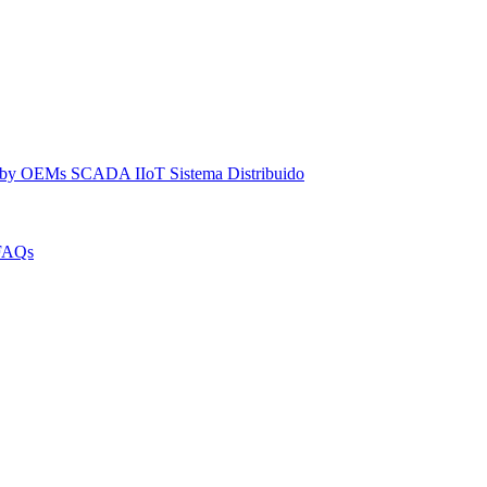
dby
OEMs
SCADA IIoT
Sistema Distribuido
FAQs