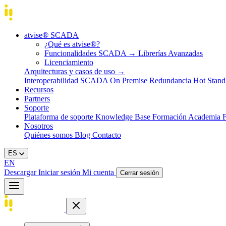
atvise® SCADA
¿Qué es atvise®?
Funcionalidades SCADA
→
Librerías Avanzadas
Licenciamiento
Arquitecturas y casos de uso
→
Interoperabilidad
SCADA On Premise
Redundancia Hot Stan
Recursos
Partners
Soporte
Plataforma de soporte
Knowledge Base
Formación
Academia
Nosotros
Quiénes somos
Blog
Contacto
ES
EN
Descargar
Iniciar sesión
Mi cuenta
Cerrar sesión