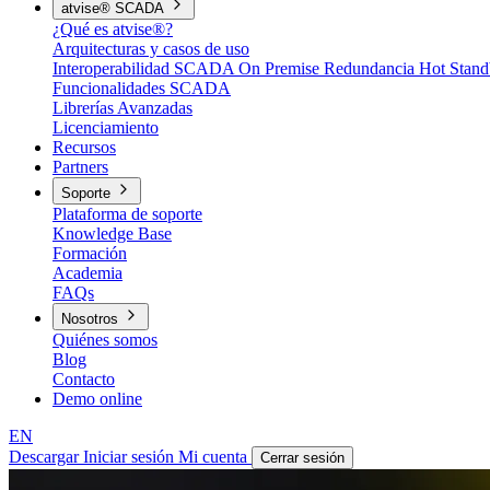
atvise® SCADA
¿Qué es atvise®?
Arquitecturas y casos de uso
Interoperabilidad
SCADA On Premise
Redundancia Hot Stan
Funcionalidades SCADA
Librerías Avanzadas
Licenciamiento
Recursos
Partners
Soporte
Plataforma de soporte
Knowledge Base
Formación
Academia
FAQs
Nosotros
Quiénes somos
Blog
Contacto
Demo online
EN
Descargar
Iniciar sesión
Mi cuenta
Cerrar sesión