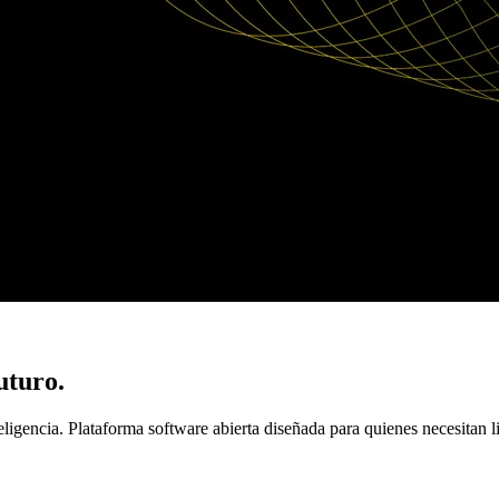
uturo.
gencia. Plataforma software abierta diseñada para quienes necesitan libe