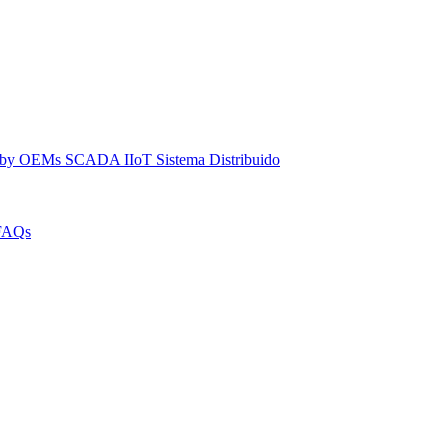
dby
OEMs
SCADA IIoT
Sistema Distribuido
FAQs